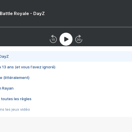
 Battle Royale - DayZ
 DayZ
 a 13 ans (et vous l'avez ignoré)
e (littéralement)
im Rayan
 toutes les règles
s les jeux vidéo
us choquant de Rockstar ? - Le scandale BULLY
e plus moche de Steam