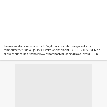
Bénéficiez d'une réduction de 83%, 4 mois gratuits, une garantie de
remboursement de 45 jours sur votre abonnement CYBERGHOST VPN en
cliquant sur ce lien : https://www.cyberghostvpn.com/JulieCouvreur --- En
mars 2025, une image issue d'un scan radar devient...