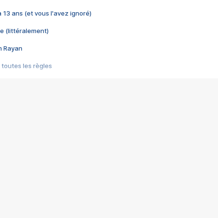
 a 13 ans (et vous l'avez ignoré)
e (littéralement)
im Rayan
 toutes les règles
s les jeux vidéo
us choquant de Rockstar ? - Le scandale BULLY
e plus moche de Steam
du RÊVE tourne au CAUCHEMAR
pendant 8 heures
it… à tort
umiliés par un jeu vidéo
ire - Final Fantasy 8