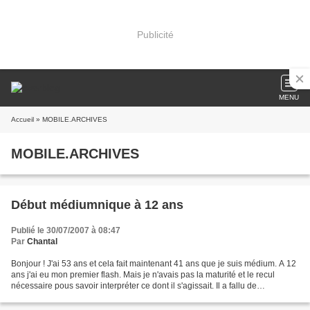
Publicité
MENU
Accueil
» MOBILE.ARCHIVES
MOBILE.ARCHIVES
Début médiumnique à 12 ans
Publié le 30/07/2007 à 08:47
Par
Chantal
Bonjour ! J'ai 53 ans et cela fait maintenant 41 ans que je suis médium. A 12
ans j'ai eu mon premier flash. Mais je n'avais pas la maturité et le recul
nécessaire pous savoir interpréter ce dont il s'agissait. Il a fallu de
nombreuses années et de nombreuses...