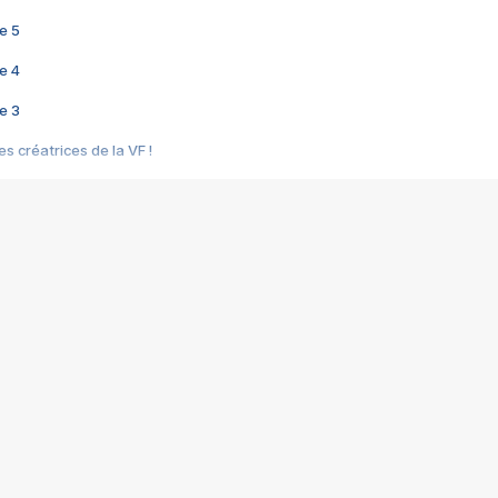
e 5
e 4
e 3
s créatrices de la VF !
e 2
e 1
e Mektoub My Love arrive enfin ! Rencontre avec Shaïn Boumedine et Sal
i : après Toni en famille
elle réalise le bouleversant Dites lui que je l'aime
ais ! Rencontre autour de Vie privée de Rebecca Zlotowski
 de Marguerite, Grave... Rencontre avec Ella Rumpf
 Les Rêveurs, un film intime sur la santé mentale