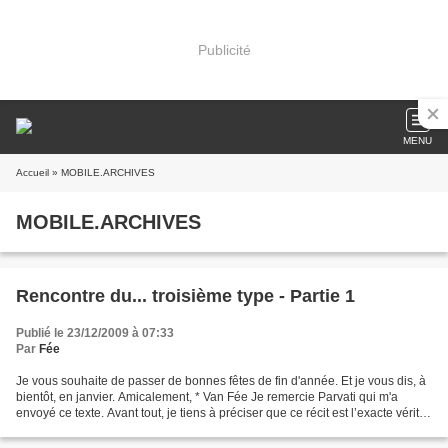
Publicité
MENU
Accueil
» MOBILE.ARCHIVES
MOBILE.ARCHIVES
Rencontre du... troisième type - Partie 1
Publié le 23/12/2009 à 07:33
Par
Fée
Je vous souhaite de passer de bonnes fêtes de fin d'année. Et je vous dis, à
bientôt, en janvier. Amicalement, * Van Fée Je remercie Parvati qui m'a
envoyé ce texte. Avant tout, je tiens à préciser que ce récit est l’exacte vérité.
CHAPITRE 1 C’était...