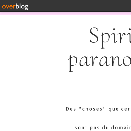
Spir
parano
Des "choses" que cert
sont pas du domain