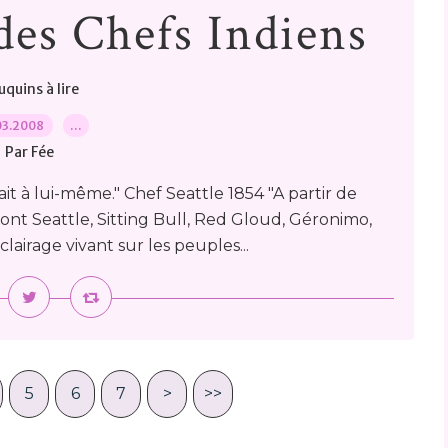
des Chefs Indiens
quins à lire
03.2008
…
Par Fée
fait à lui-même." Chef Seattle 1854 "A partir de
dont Seattle, Sitting Bull, Red Gloud, Géronimo,
lairage vivant sur les peuples...
5
6
7
>
>>