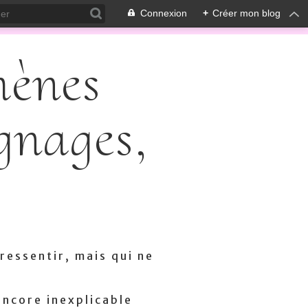
Connexion
+
Créer mon blog
mènes
gnages,
ressentir, mais qui ne
encore inexplicable