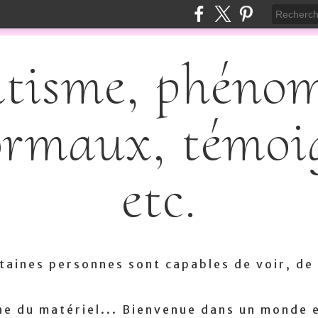
itisme, phéno
rmaux, témoi
etc.
aines personnes sont capables de voir, de 
e du matériel... Bienvenue dans un monde 