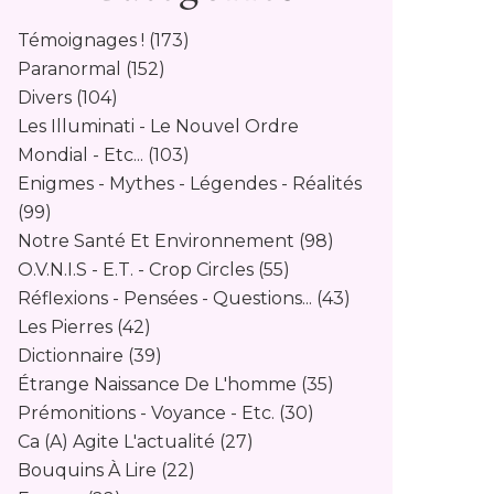
Témoignages !
(173)
Paranormal
(152)
Divers
(104)
Les Illuminati - Le Nouvel Ordre
Mondial - Etc...
(103)
Enigmes - Mythes - Légendes - Réalités
(99)
Notre Santé Et Environnement
(98)
O.v.n.i.s - E.t. - Crop Circles
(55)
Réflexions - Pensées - Questions...
(43)
Les Pierres
(42)
Dictionnaire
(39)
Étrange Naissance De L'homme
(35)
Prémonitions - Voyance - Etc.
(30)
Ca (a) Agite L'actualité
(27)
Bouquins À Lire
(22)