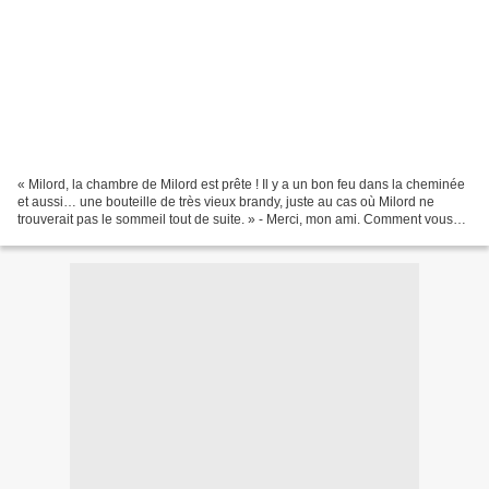
« Milord, la chambre de Milord est prête ! Il y a un bon feu dans la cheminée
et aussi… une bouteille de très vieux brandy, juste au cas où Milord ne
trouverait pas le sommeil tout de suite. » - Merci, mon ami. Comment vous
nomme-t-on ? - Jenkins, Milord....