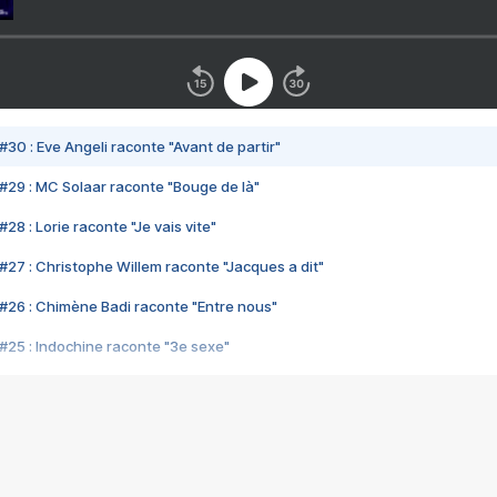
#30 : Eve Angeli raconte "Avant de partir"
#29 : MC Solaar raconte "Bouge de là"
28 : Lorie raconte "Je vais vite"
#27 : Christophe Willem raconte "Jacques a dit"
#26 : Chimène Badi raconte "Entre nous"
#25 : Indochine raconte "3e sexe"
#24 : Zaho raconte "C'est chelou"
#23 : Patrick Bruel raconte "Au café des délices"
#22 : Kyo raconte "Le chemin"