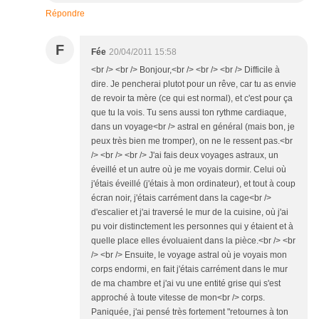
Répondre
F
Fée
20/04/2011 15:58
<br /> <br /> Bonjour,<br /> <br /> <br /> Difficile à
dire. Je pencherai plutot pour un rêve, car tu as envie
de revoir ta mère (ce qui est normal), et c'est pour ça
que tu la vois. Tu sens aussi ton rythme cardiaque,
dans un voyage<br /> astral en général (mais bon, je
peux très bien me tromper), on ne le ressent pas.<br
/> <br /> <br /> J'ai fais deux voyages astraux, un
éveillé et un autre où je me voyais dormir. Celui où
j'étais éveillé (j'étais à mon ordinateur), et tout à coup
écran noir, j'étais carrément dans la cage<br />
d'escalier et j'ai traversé le mur de la cuisine, où j'ai
pu voir distinctement les personnes qui y étaient et à
quelle place elles évoluaient dans la pièce.<br /> <br
/> <br /> Ensuite, le voyage astral où je voyais mon
corps endormi, en fait j'étais carrément dans le mur
de ma chambre et j'ai vu une entité grise qui s'est
approché à toute vitesse de mon<br /> corps.
Paniquée, j'ai pensé très fortement "retournes à ton