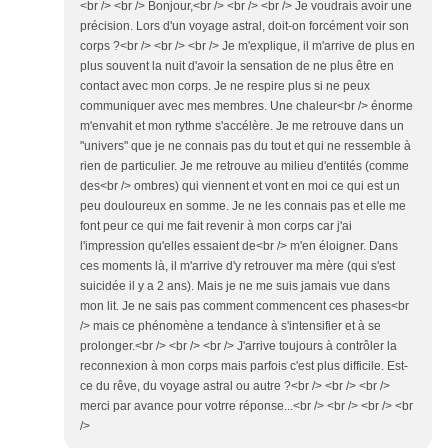
<br /> <br /> Bonjour,<br /> <br /> <br /> Je voudrais avoir une
précision. Lors d'un voyage astral, doit-on forcément voir son
corps ?<br /> <br /> <br /> Je m'explique, il m'arrive de plus en
plus souvent la nuit d'avoir la sensation de ne plus être en
contact avec mon corps. Je ne respire plus si ne peux
communiquer avec mes membres. Une chaleur<br /> énorme
m'envahit et mon rythme s'accélère. Je me retrouve dans un
"univers" que je ne connais pas du tout et qui ne ressemble à
rien de particulier. Je me retrouve au milieu d'entités (comme
des<br /> ombres) qui viennent et vont en moi ce qui est un
peu douloureux en somme. Je ne les connais pas et elle me
font peur ce qui me fait revenir à mon corps car j'ai
l'impression qu'elles essaient de<br /> m'en éloigner. Dans
ces moments là, il m'arrive d'y retrouver ma mère (qui s'est
suicidée il y a 2 ans). Mais je ne me suis jamais vue dans
mon lit. Je ne sais pas comment commencent ces phases<br
/> mais ce phénomène a tendance à s'intensifier et à se
prolonger.<br /> <br /> <br /> J'arrive toujours à contrôler la
reconnexion à mon corps mais parfois c'est plus difficile. Est-
ce du rêve, du voyage astral ou autre ?<br /> <br /> <br />
merci par avance pour votrre réponse...<br /> <br /> <br /> <br
/>