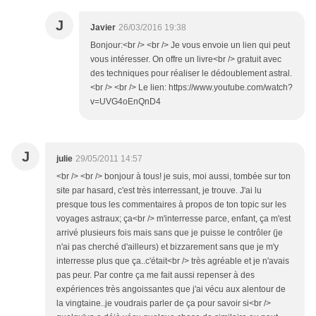
J
Javier
26/03/2016 19:38
Bonjour:<br /> <br /> Je vous envoie un lien qui peut
vous intéresser. On offre un livre<br /> gratuit avec
des techniques pour réaliser le dédoublement astral.
<br /> <br /> Le lien: https://www.youtube.com/watch?
v=UVG4oEnQnD4
J
julie
29/05/2011 14:57
<br /> <br /> bonjour à tous! je suis, moi aussi, tombée sur ton
site par hasard, c'est très interressant, je trouve. J'ai lu
presque tous les commentaires à propos de ton topic sur les
voyages astraux; ça<br /> m'interresse parce, enfant, ça m'est
arrivé plusieurs fois mais sans que je puisse le contrôler (je
n'ai pas cherché d'ailleurs) et bizzarement sans que je m'y
interresse plus que ça..c'était<br /> très agréable et je n'avais
pas peur. Par contre ça me fait aussi repenser à des
expériences très angoissantes que j'ai vécu aux alentour de
la vingtaine..je voudrais parler de ça pour savoir si<br />