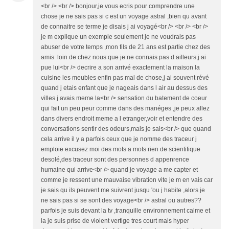
<br /> <br /> bonjour,je vous ecris pour comprendre une
chose je ne sais pas si c est un voyage astral ,bien qu avant
de connaitre se terme je disais j ai voyagé<br /> <br /> <br />
je m explique un exemple seulement je ne voudrais pas
abuser de votre temps ,mon fils de 21 ans est partie chez des
amis loin de chez nous que je ne connais pas d ailleurs,j ai
pue lui<br /> decrire a son arrivé exactement la maison la
cuisine les meubles enfin pas mal de chose,j ai souvent révé
quand j etais enfant que je nageais dans l air au dessus des
villes j avais meme la<br /> sensation du batement de coeur
qui fait un peu peur comme dans des manéges ,je peux allez
dans divers endroit meme a l etranger,voir et entendre des
conversations sentir des odeurs,mais je sais<br /> que quand
cela arrive il y a parfois ceux que je nomme des traceur j
emploie excusez moi des mots a mots rien de scientifique
desolé,des traceur sont des personnes d appenrence
humaine qui arrive<br /> quand je voyage a me capter et
comme je ressent une mauvaise vibration vite je m en vais car
je sais qu ils peuvent me suivrent jusqu 'ou j habite ,alors je
ne sais pas si se sont des voyage<br /> astral ou autres??
parfois je suis devant la tv ,tranquille environnement calme et
la je suis prise de violent vertige tres court mais hyper