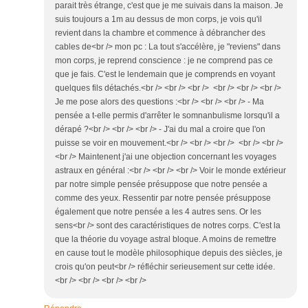
parait très étrange, c'est que je me suivais dans la maison. Je
suis toujours a 1m au dessus de mon corps, je vois qu'il
revient dans la chambre et commence à débrancher des
cables de<br /> mon pc : La tout s'accélère, je "reviens" dans
mon corps, je reprend conscience : je ne comprend pas ce
que je fais. C'est le lendemain que je comprends en voyant
quelques fils détachés.<br /> <br /> <br /> <br /> <br /> <br />
Je me pose alors des questions :<br /> <br /> <br /> - Ma
pensée a t-elle permis d'arrêter le somnanbulisme lorsqu'il a
dérapé ?<br /> <br /> <br /> - J'ai du mal a croire que l'on
puisse se voir en mouvement.<br /> <br /> <br /> <br /> <br />
<br /> Maintenent j'ai une objection concernant les voyages
astraux en général :<br /> <br /> <br /> Voir le monde extérieur
par notre simple pensée présuppose que notre pensée a
comme des yeux. Ressentir par notre pensée présuppose
également que notre pensée a les 4 autres sens. Or les
sens<br /> sont des caractéristiques de notres corps. C'est la
que la théorie du voyage astral bloque. A moins de remettre
en cause tout le modèle philosophique depuis des siècles, je
crois qu'on peut<br /> réfléchir serieusement sur cette idée.
<br /> <br /> <br /> <br />