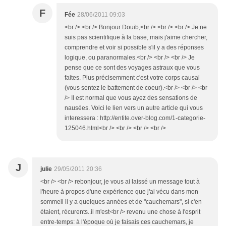
F
Fée
28/06/2011 09:03
<br /> <br /> Bonjour Douib,<br /> <br /> <br /> Je ne
suis pas scientifique à la base, mais j'aime chercher,
comprendre et voir si possible s'il y a des réponses
logique, ou paranormales.<br /> <br /> <br /> Je
pense que ce sont des voyages astraux que vous
faites. Plus précisemment c'est votre corps causal
(vous sentez le battement de coeur).<br /> <br /> <br
/> Il est normal que vous ayez des sensations de
nausées. Voici le lien vers un autre article qui vous
interessera : http://entite.over-blog.com/1-categorie-
125046.html<br /> <br /> <br /> <br />
J
julie
29/05/2011 20:36
<br /> <br /> rebonjour, je vous ai laissé un message tout à
l'heure à propos d'une expérience que j'ai vécu dans mon
sommeil il y a quelques années et de "cauchemars", si c'en
étaient, récurents..il m'est<br /> revenu une chose à l'esprit
entre-temps: à l'époque où je faisais ces cauchemars, je