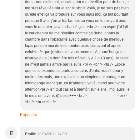
douloureux tellemnt j'essaie pour me réveiller pour de bon. je
me suis réveillée.<br /> <br /> <br /> Voilà, je ne sais pas bien
qu'elle effet ça va produire sur vous mais moi, ça fait pourtant
presque 8 ans, j'en ai les larmes au yeux en le revivant pour
vous le raconter..j'avais chassé ça de<br /> mon esprit.j'ai fait
le cauchemar de me réveiller comme ça debout dans la
chambre dans l'obscurité avec quelque chose de mlèfique
tapis près de moi de très nombreuses fois avant et après
celui<br /> que je viens de vous raconter. Aujourd'hui ça ne
m'arrive plus (la dernière fois c'était il y a 2 ou 3 ans) ..le reste
ne m'est jamais arrivé par la suite.<br /> <br /> <br /> Est-ce
que cette expérience parle à certains d'entre vous? pour y
mettre des mots, une expication ou simplement partager un
témoigange identique..ça m'aiderait. volià, merci pour votre
attention<br /> en tout cas et à bientôit sur le site , moi aussi je
le mets en favoris;))) bises+++ <br /> <br />
<br /> <br /> <br />
Répondre
E
Emilie
18/04/2011 14:00