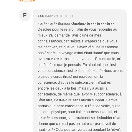
Répondre
F
Fée
04/05/2010 16:21
<br /> <br /> Bonjour Guiohm,<br /> <br /> <br />
Désolée pour le retard... afin de vous répondre au
mieux, j'ai demandé l'avis d'une de mes
connaissances, car j'hésitais, d'après ce que vous
me décrivez, ce que vous avez vécu ne ressemble
pas à<br /> un voyage astral étant donné que vous
avez vu votre corps en mouvement. Et mon amie, m'a
confirmé ce que je pensais. En ajoutant que c'est
votre conscience s'est extériorisée.<br /> Nous avons
plusieurs corps (trois) qui représentent la
conscience, d'autres le subconscient, d'autres
encore les deux à la fois, mais il y a aussi la
conscience, de même que la<br /> subconscience, à
l'état brut, c'est-à-dire sans aucun support. Il arrive
parfois que cette conscience, à l'état de veille, quitte
le corps physique, pour flotter au-dessus de lui, et
la<br /> personne, sans vraiment se dédoubler (étant
donné que ce n'est pas un autre corps) se voit de
haut.<br /> Cela peut arriver aussi pendant le "rêve".