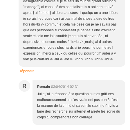
desagreable comme si je faisais un tour de grand huit<br />
"manege" j ai consulté des specialiste ils n ont rien trouvé
apres j ai froid et j ai des naussées si quelqu un a une idées
je serais heureuse car j ai pas mal de chose a dire de tres
hors du<br /> commun et cela me pése car je ne savais pas
que des personnes si connaissait je pensais etre vraiment
seule et cela me fais souffrir je ne suis ni nevrosée , ni
depressive et encore moins folle<br /> ,mais j ai d autres
experiences encores plus hards si je peux me permettre l
expression ,merci a ceux ou celles qui pourront m aider a y
voir plus clair<br /> <br /> <br /> <br /> <br /> <br /> <br />
Répondre
R
Romain
03/04/2014 02:31
Julie j'ai la réponse à ta question sur tes griffures
malheureusement ce n'est vraiment pas bon 3 c'est
la marque de la trinité et ça sent le sapin je t'invite a
faire des recherche sur internet et arrête les sortie du
corps tu comprendras bon courage