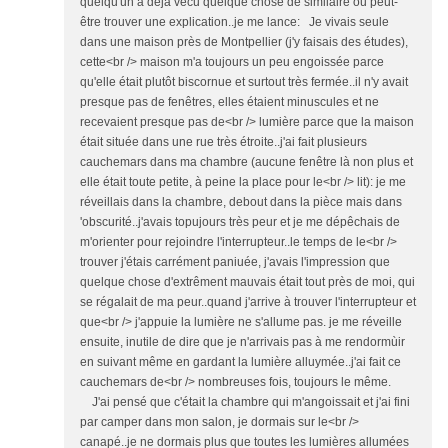
quelqu'un a déjà vécu quelque chose de similaire ou peut-
être trouver une explication..je me lance: Je vivais seule
dans une maison près de Montpellier (j'y faisais des études),
cette<br /> maison m'a toujours un peu engoissée parce
qu'elle était plutôt biscornue et surtout très fermée..il n'y avait
presque pas de fenêtres, elles étaient minuscules et ne
recevaient presque pas de<br /> lumière parce que la maison
était située dans une rue très étroite..j'ai fait plusieurs
cauchemars dans ma chambre (aucune fenêtre là non plus et
elle était toute petite, à peine la place pour le<br /> lit): je me
réveillais dans la chambre, debout dans la pièce mais dans
'obscurité..j'avais topujours très peur et je me dépêchais de
m'orienter pour rejoindre l'interrupteur..le temps de le<br />
trouver j'étais carrément paniuée, j'avais l'impression que
quelque chose d'extrêment mauvais était tout près de moi, qui
se régalait de ma peur..quand j'arrive à trouver l'interrupteur et
que<br /> j'appuie la lumière ne s'allume pas. je me réveille
ensuite, inutile de dire que je n'arrivais pas à me rendormùir
en suivant même en gardant la lumière alluymée..j'ai fait ce
cauchemars de<br /> nombreuses fois, toujours le même.
J'ai pensé que c'était la chambre qui m'angoissait et j'ai fini
par camper dans mon salon, je dormais sur le<br />
canapé..je ne dormais plus que toutes les lumières allumées