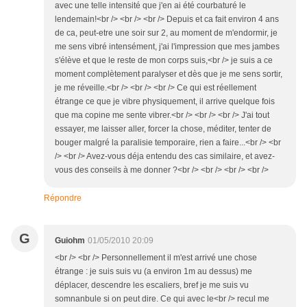
avec une telle intensité que j'en ai été courbaturé le
lendemain!<br /> <br /> <br /> Depuis et ca fait environ 4 ans
de ca, peut-etre une soir sur 2, au moment de m'endormir, je
me sens vibré intensément, j'ai l'impression que mes jambes
s'élève et que le reste de mon corps suis,<br /> je suis a ce
moment complètement paralyser et dès que je me sens sortir,
je me réveille.<br /> <br /> <br /> Ce qui est réellement
étrange ce que je vibre physiquement, il arrive quelque fois
que ma copine me sente vibrer.<br /> <br /> <br /> J'ai tout
essayer, me laisser aller, forcer la chose, méditer, tenter de
bouger malgré la paralisie temporaire, rien a faire...<br /> <br
/> <br /> Avez-vous déja entendu des cas similaire, et avez-
vous des conseils à me donner ?<br /> <br /> <br /> <br />
Répondre
G
Guiohm
01/05/2010 20:09
<br /> <br /> Personnellement il m'est arrivé une chose
étrange : je suis suis vu (a environ 1m au dessus) me
déplacer, descendre les escaliers, bref je me suis vu
somnanbule si on peut dire. Ce qui avec le<br /> recul me