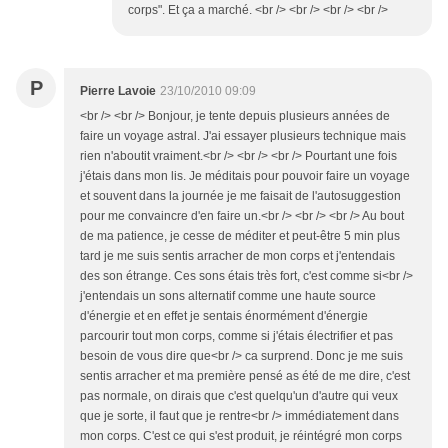
corps". Et ça a marché. <br /> <br /> <br /> <br />
P
Pierre Lavoie
23/10/2010 09:09
<br /> <br /> Bonjour, je tente depuis plusieurs années de
faire un voyage astral. J'ai essayer plusieurs technique mais
rien n'aboutit vraiment.<br /> <br /> <br /> Pourtant une fois
j'étais dans mon lis. Je méditais pour pouvoir faire un voyage
et souvent dans la journée je me faisait de l'autosuggestion
pour me convaincre d'en faire un.<br /> <br /> <br /> Au bout
de ma patience, je cesse de méditer et peut-être 5 min plus
tard je me suis sentis arracher de mon corps et j'entendais
des son étrange. Ces sons étais très fort, c'est comme si<br />
j'entendais un sons alternatif comme une haute source
d'énergie et en effet je sentais énormément d'énergie
parcourir tout mon corps, comme si j'étais électrifier et pas
besoin de vous dire que<br /> ca surprend. Donc je me suis
sentis arracher et ma première pensé as été de me dire, c'est
pas normale, on dirais que c'est quelqu'un d'autre qui veux
que je sorte, il faut que je rentre<br /> immédiatement dans
mon corps. C'est ce qui s'est produit, je réintégré mon corps