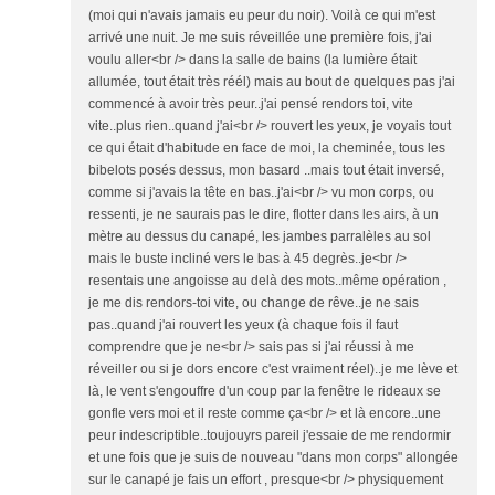
(moi qui n'avais jamais eu peur du noir). Voilà ce qui m'est
arrivé une nuit. Je me suis réveillée une première fois, j'ai
voulu aller<br /> dans la salle de bains (la lumière était
allumée, tout était très réél) mais au bout de quelques pas j'ai
commencé à avoir très peur..j'ai pensé rendors toi, vite
vite..plus rien..quand j'ai<br /> rouvert les yeux, je voyais tout
ce qui était d'habitude en face de moi, la cheminée, tous les
bibelots posés dessus, mon basard ..mais tout était inversé,
comme si j'avais la tête en bas..j'ai<br /> vu mon corps, ou
ressenti, je ne saurais pas le dire, flotter dans les airs, à un
mètre au dessus du canapé, les jambes parralèles au sol
mais le buste incliné vers le bas à 45 degrès..je<br />
resentais une angoisse au delà des mots..même opération ,
je me dis rendors-toi vite, ou change de rêve..je ne sais
pas..quand j'ai rouvert les yeux (à chaque fois il faut
comprendre que je ne<br /> sais pas si j'ai réussi à me
réveiller ou si je dors encore c'est vraiment réel)..je me lève et
là, le vent s'engouffre d'un coup par la fenêtre le rideaux se
gonfle vers moi et il reste comme ça<br /> et là encore..une
peur indescriptible..toujouyrs pareil j'essaie de me rendormir
et une fois que je suis de nouveau "dans mon corps" allongée
sur le canapé je fais un effort , presque<br /> physiquement