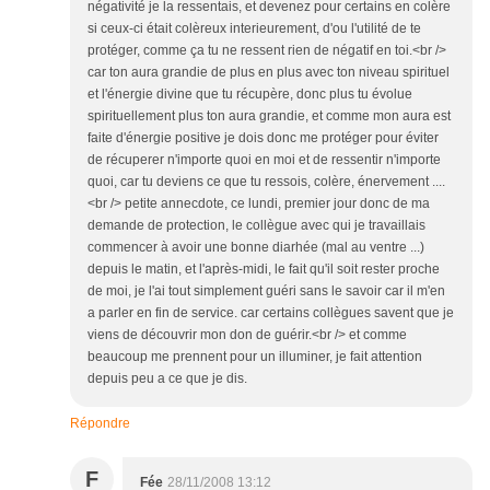
négativité je la ressentais, et devenez pour certains en colère
si ceux-ci était colèreux interieurement, d'ou l'utilité de te
protéger, comme ça tu ne ressent rien de négatif en toi.<br />
car ton aura grandie de plus en plus avec ton niveau spirituel
et l'énergie divine que tu récupère, donc plus tu évolue
spirituellement plus ton aura grandie, et comme mon aura est
faite d'énergie positive je dois donc me protéger pour éviter
de récuperer n'importe quoi en moi et de ressentir n'importe
quoi, car tu deviens ce que tu ressois, colère, énervement ....
<br /> petite annecdote, ce lundi, premier jour donc de ma
demande de protection, le collègue avec qui je travaillais
commencer à avoir une bonne diarhée (mal au ventre ...)
depuis le matin, et l'après-midi, le fait qu'il soit rester proche
de moi, je l'ai tout simplement guéri sans le savoir car il m'en
a parler en fin de service. car certains collègues savent que je
viens de découvrir mon don de guérir.<br /> et comme
beaucoup me prennent pour un illuminer, je fait attention
depuis peu a ce que je dis.
Répondre
F
Fée
28/11/2008 13:12