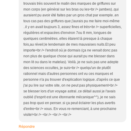
trouvais très souvent le matin des marques de griffures sur
mon corps (en général sur les bras ou les<br /> jambes)..qui
auraient pu avoir été faites par un gros chat par exemple..en
tous cas pas des griffures que j'aurais pu me faire moi-même
..il y en avait toujours 3, assez fines et très<br /> superficielles,
régulières et espacées d'environ 7ou 8 mm, longues de
quelques centimètres..elles étaient là presque à chaque
fois,au réveil,le lendemain de mes mauvaises nuits.Et peu
importe<br /> l'endroit où je dormais (ça ne venait donc pas
non plus de quelque chose qui aurait pu me blesser dans
mon lit ou dans le matelas). Voilà..je ne suis pas une adepte
des sciences occultes, je suis<br /> quelqu'un de plutôt
rationnel mais d'autres personnes ont vu ces marques et
personne n'a pu trouver d'explication logique..d'après ce que
j'ai pu lire sur votre site, on ne peut pas physiquement<br />
se blesser lors d'un voyage astral..ce détail aussi je l'avais
oublié (l'esprit est une étonnante mécanique^^), je ne sais
pas trop quoi en penser..si ça peut éclairer les plus avertis
d'entre<br /> vous. En vous re-remerciant, à une prochaine
visite!<br /> <br /> <br /> <br />
Répondre