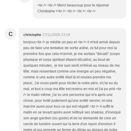
<br /> <br /> Merci beaucoup pour ta réponse
Christophe !<br /> <br /> <br /> <br />
C
christophe
27/11/2008 23:19
bonjour,<br /> je médite un peu et <br /> il m'est arrivé depuis
peu de faire une tentative de sortie astral, ce fut pour moi la
première fois que cela m'arrivé, je me sentais "décalé" (corps
physique et corps spirituel étaient décalés), au bout de
quelques minutes, je me suis senti m'élévé au niveau de ma
tête, mais ressentant comme une énergie un peu négative,
comme si une autre entité était là et voulais prendre ma
place, j'ai voulu parlé pour réciter le notre père, et j'ai eu du
mal, et tout a coup ma tête est revenu en moi et j'ai pu prié.<br
/> le matin même, j'ai vu une personne qui m'a apris une
chose, pour évité justement qu'une entité vienne, et cela
marche aussi pour tous ce qui est négatif :<br /> il suffit le
matin en se levant après avoir néttoyé ses shakras, d'invoqué
son ange gardien (ou guide) et de lui demandé de crée un
cercle de lumière ouvert sur la terre d'un rayon d'environ 4
metre et qui remonte en forme de dôme au dessus de notre